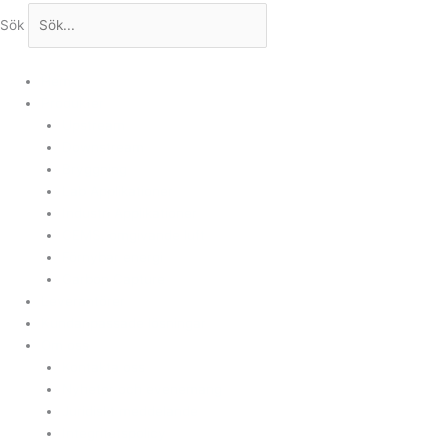
Sök
Hem
Produkter
Upstream
Downstream
Bryggning
Lab Applikationer
Industri Applikationer
CEMS, omgivande luft
Förnybar energi
Carbon Capture
Leverantörer
Kundanpassade lösningar
Om oss
Kontakta oss
Nyheter och evenemang
Juridiskt meddelande
Integritetspolicy