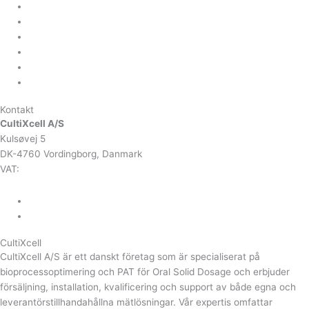
CEMS, Omgivande luft
Förnybar energi
Carbon Capture
Om oss
Kontakta oss
Nyheter och evenemang
Kontakt
CultiXcell A/S
Kulsøvej 5
DK-4760 Vordingborg, Danmark
VAT:
DK-43350560
+45 71 74 58 11
mail@cultixcell.com
CultiXcell
CultiXcell A/S är ett danskt företag som är specialiserat på
bioprocessoptimering och PAT för Oral Solid Dosage och erbjuder
försäljning, installation, kvalificering och support av både egna och
leverantörstillhandahållna mätlösningar. Vår expertis omfattar