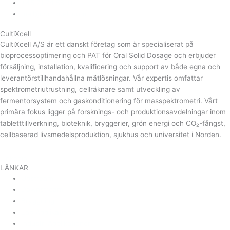
+45 71 74 58 11
mail@cultixcell.com
CultiXcell
CultiXcell A/S är ett danskt företag som är specialiserat på
bioprocessoptimering och PAT för Oral Solid Dosage och erbjuder
försäljning, installation, kvalificering och support av både egna och
leverantörstillhandahållna mätlösningar. Vår expertis omfattar
spektrometriutrustning, cellräknare samt utveckling av
fermentorsystem och gaskonditionering för masspektrometri. Vårt
primära fokus ligger på forsknings- och produktionsavdelningar inom
tabletttillverkning, bioteknik, bryggerier, grön energi och CO₂-fångst,
cellbaserad livsmedelsproduktion, sjukhus och universitet i Norden.
Linkedin
LÄNKAR
Upstream
Downstream
Bryggning
Lab Applikationer
Industri Applikationer