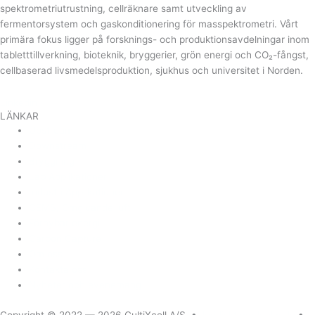
spektrometriutrustning, cellräknare samt utveckling av
fermentorsystem och gaskonditionering för masspektrometri. Vårt
primära fokus ligger på forsknings- och produktionsavdelningar inom
tabletttillverkning, bioteknik, bryggerier, grön energi och CO₂-fångst,
cellbaserad livsmedelsproduktion, sjukhus och universitet i Norden.
Linkedin
LÄNKAR
Upstream
Downstream
Bryggning
Lab Applikationer
Industri Applikationer
CEMS, Omgivande luft
Förnybar energi
Carbon Capture
Om oss
Kontakta oss
Nyheter och evenemang
Copyright © 2022 —
2026 CultiXcell A/S. •
Juridiskt meddelande
•