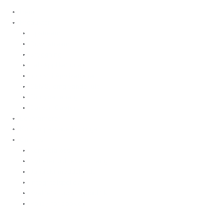
Hem
Produkter
Upstream
Downstream
Bryggning
Lab Applikationer
Industri Applikationer
CEMS, omgivande luft
Förnybar energi
Carbon Capture
Leverantörer
Kundanpassade lösningar
Om oss
Kontakta oss
Nyheter och evenemang
Juridiskt meddelande
Integritetspolicy
Kvalitets- och miljöpolitik
Policy för cookies