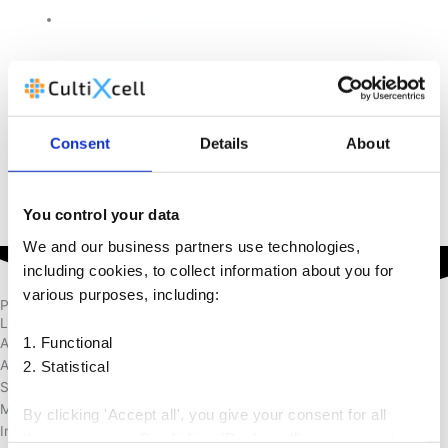
Policy för cookies
mail@cultixcell.com
+45 71 74 58 11
Hem
Consent
Details
About
Produkter
You control your data
Lab Applikationer
We and our business partners use technologies,
including cookies, to collect information about you for
various purposes, including:
Produkter
Lab Applikationer
1. Functional
Alla
2. Statistical
Anaeroba arbetsstationer
System för biodekontaminering
MIKROAEROFILA ARBETSSTATIONER
By clicking 'Accept all', you give your consent for all
Inkubatorer för cellodling
these purposes. By clicking 'Decline all', you consent