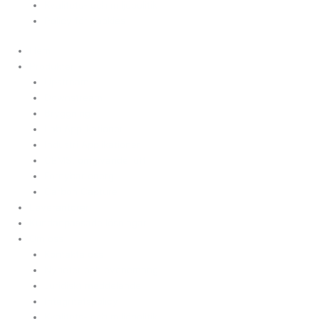
Kvalitets- och miljöpolitik
Policy för cookies
Hem
Produkter
Upstream
Downstream
Bryggning
Lab Applikationer
Industri Applikationer
CEMS, omgivande luft
Förnybar energi
Carbon Capture
Leverantörer
Kundanpassade lösningar
Om oss
Kontakta oss
Nyheter och evenemang
Juridiskt meddelande
Integritetspolicy
Kvalitets- och miljöpolitik