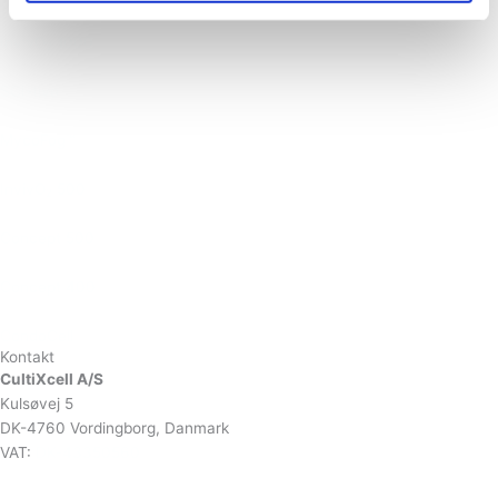
InvivO
1000
2
SCI-tive
MycoFog™
InvivO
500
2
Concept 500
Concept 400
CondoCell
Kontakt
CultiXcell A/S
Kulsøvej 5
DK-4760 Vordingborg, Danmark
VAT:
DK-43350560