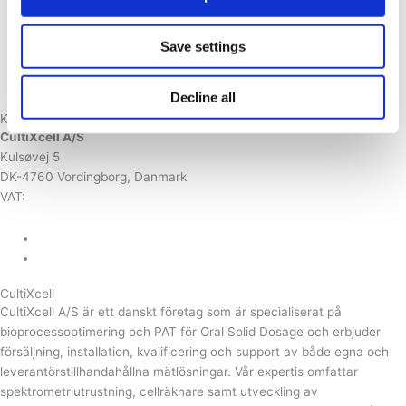
Prima PRO
Save settings
MAX-iR
Decline all
Prima BT
Kontakt
CultiXcell A/S
Kulsøvej 5
DK-4760 Vordingborg, Danmark
VAT:
DK-43350560
+45 71 74 58 11
mail@cultixcell.com
CultiXcell
CultiXcell A/S är ett danskt företag som är specialiserat på
bioprocessoptimering och PAT för Oral Solid Dosage och erbjuder
försäljning, installation, kvalificering och support av både egna och
leverantörstillhandahållna mätlösningar. Vår expertis omfattar
spektrometriutrustning, cellräknare samt utveckling av