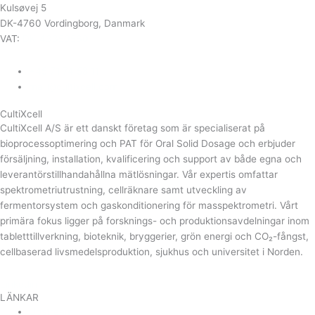
Kulsøvej 5
DK-4760 Vordingborg, Danmark
VAT:
DK-43350560
+45 71 74 58 11
mail@cultixcell.com
CultiXcell
CultiXcell A/S är ett danskt företag som är specialiserat på
bioprocessoptimering och PAT för Oral Solid Dosage och erbjuder
försäljning, installation, kvalificering och support av både egna och
leverantörstillhandahållna mätlösningar. Vår expertis omfattar
spektrometriutrustning, cellräknare samt utveckling av
fermentorsystem och gaskonditionering för masspektrometri. Vårt
primära fokus ligger på forsknings- och produktionsavdelningar inom
tabletttillverkning, bioteknik, bryggerier, grön energi och CO₂-fångst,
cellbaserad livsmedelsproduktion, sjukhus och universitet i Norden.
Linkedin
LÄNKAR
Upstream