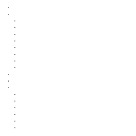
Hem
Produkter
Upstream
Downstream
Bryggning
Lab Applikationer
Industri Applikationer
CEMS, omgivande luft
Förnybar energi
Carbon Capture
Leverantörer
Kundanpassade lösningar
Om oss
Kontakta oss
Nyheter och evenemang
Juridiskt meddelande
Integritetspolicy
Kvalitets- och miljöpolitik
Policy för cookies