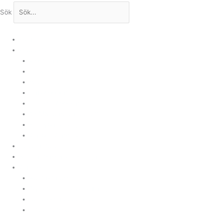
Sök
Hem
Produkter
Upstream
Downstream
Bryggning
Lab Applikationer
Industri Applikationer
CEMS, omgivande luft
Förnybar energi
Carbon Capture
Leverantörer
Kundanpassade lösningar
Om oss
Kontakta oss
Nyheter och evenemang
Juridiskt meddelande
Integritetspolicy