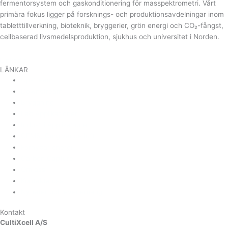
fermentorsystem och gaskonditionering för masspektrometri. Vårt
primära fokus ligger på forsknings- och produktionsavdelningar inom
tabletttillverkning, bioteknik, bryggerier, grön energi och CO₂-fångst,
cellbaserad livsmedelsproduktion, sjukhus och universitet i Norden.
Linkedin
LÄNKAR
Upstream
Downstream
Bryggning
Lab Applikationer
Industri Applikationer
CEMS, Omgivande luft
Förnybar energi
Carbon Capture
Om oss
Kontakta oss
Nyheter och evenemang
Kontakt
CultiXcell A/S