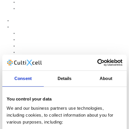
Kvalitets- och miljöpolitik
Policy för cookies
Hem
Produkter
Upstream
Downstream
Bryggning
Lab Applikationer
Industri Applikationer
CEMS, omgivande luft
Förnybar energi
Carbon Capture
Consent
Details
About
Leverantörer
Kundanpassade lösningar
Om oss
You control your data
Kontakta oss
We and our business partners use technologies,
Nyheter och evenemang
including cookies, to collect information about you for
Juridiskt meddelande
various purposes, including:
Integritetspolicy
Kvalitets- och miljöpolitik