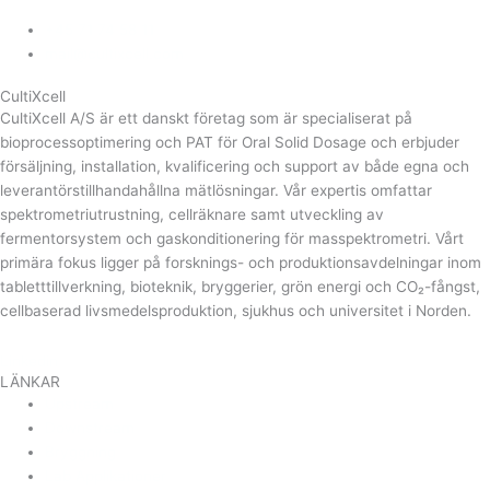
+45 71 74 58 11
mail@cultixcell.com
CultiXcell
CultiXcell A/S är ett danskt företag som är specialiserat på
bioprocessoptimering och PAT för Oral Solid Dosage och erbjuder
försäljning, installation, kvalificering och support av både egna och
leverantörstillhandahållna mätlösningar. Vår expertis omfattar
spektrometriutrustning, cellräknare samt utveckling av
fermentorsystem och gaskonditionering för masspektrometri. Vårt
primära fokus ligger på forsknings- och produktionsavdelningar inom
tabletttillverkning, bioteknik, bryggerier, grön energi och CO₂-fångst,
cellbaserad livsmedelsproduktion, sjukhus och universitet i Norden.
Linkedin
LÄNKAR
Upstream
Downstream
Bryggning
Lab Applikationer