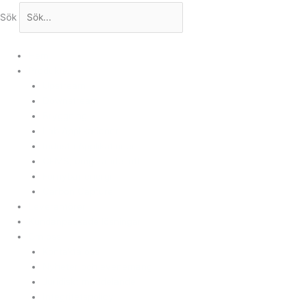
Sök
Hem
Produkter
Upstream
Downstream
Bryggning
Lab Applikationer
Industri Applikationer
CEMS, omgivande luft
Förnybar energi
Carbon Capture
Leverantörer
Kundanpassade lösningar
Om oss
Kontakta oss
Nyheter och evenemang
Juridiskt meddelande
Integritetspolicy