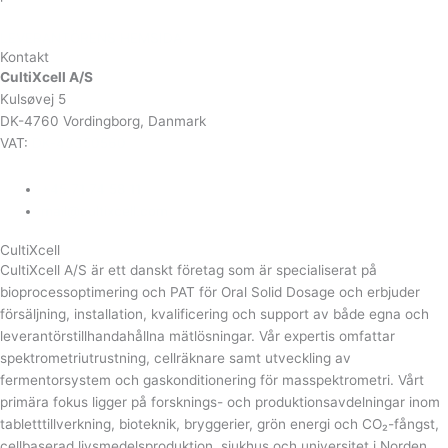
LEVERANTÖRENS HEMSIDA
Kontakt
CultiXcell A/S
Kulsøvej 5
DK-4760 Vordingborg, Danmark
VAT:
DK-43350560
+45 71 74 58 11
mail@cultixcell.com
CultiXcell
CultiXcell A/S är ett danskt företag som är specialiserat på
bioprocessoptimering och PAT för Oral Solid Dosage och erbjuder
försäljning, installation, kvalificering och support av både egna och
leverantörstillhandahållna mätlösningar. Vår expertis omfattar
spektrometriutrustning, cellräknare samt utveckling av
fermentorsystem och gaskonditionering för masspektrometri. Vårt
primära fokus ligger på forsknings- och produktionsavdelningar inom
tabletttillverkning, bioteknik, bryggerier, grön energi och CO₂-fångst,
cellbaserad livsmedelsproduktion, sjukhus och universitet i Norden.