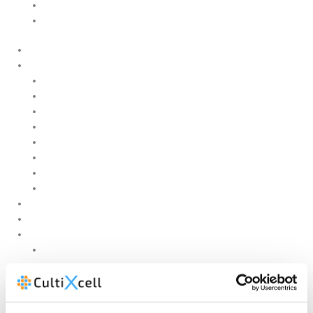
Kvalitets- och miljöpolitik
Policy för cookies
Hem
Produkter
Upstream
Downstream
Bryggning
Lab Applikationer
Industri Applikationer
CEMS, omgivande luft
Förnybar energi
Carbon Capture
Leverantörer
Kundanpassade lösningar
Om oss
Kontakta oss
Nyheter och evenemang
Juridiskt meddelande
Integritetspolicy
Kvalitets- och miljöpolitik