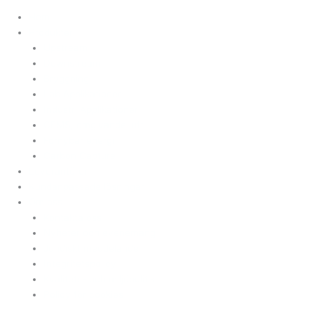
Hem
Produkter
Upstream
Downstream
Bryggning
Lab Applikationer
Industri Applikationer
CEMS, omgivande luft
Förnybar energi
Carbon Capture
Leverantörer
Kundanpassade lösningar
Om oss
Kontakta oss
Nyheter och evenemang
Juridiskt meddelande
Integritetspolicy
Kvalitets- och miljöpolitik
Policy för cookies