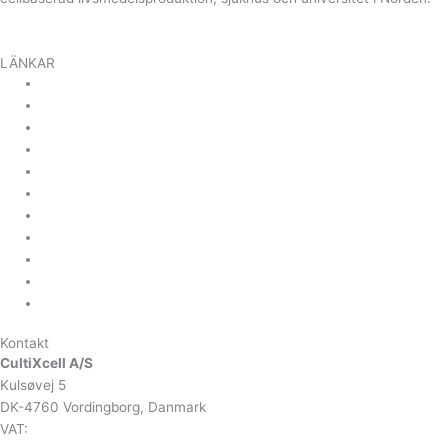
Linkedin
LÄNKAR
Upstream
Downstream
Bryggning
Lab Applikationer
Industri Applikationer
CEMS, Omgivande luft
Förnybar energi
Carbon Capture
Om oss
Kontakta oss
Nyheter och evenemang
Kontakt
CultiXcell A/S
Kulsøvej 5
DK-4760 Vordingborg, Danmark
VAT:
DK-43350560